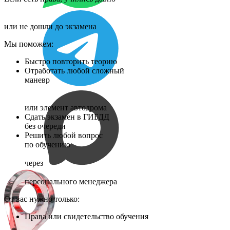
или не дошли до экзамена
Мы поможем:
Быстро повторить теорию
Отработать любой сложный
маневр
или элемент автодрома
Сдать экзамен в ГИБДД
без очереди
Решить любой вопрос
по обучению
через
персонального менеджера
От вас нужно только:
Права или свидетельство обучения