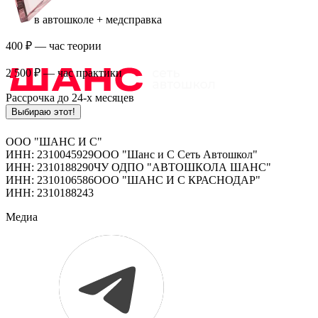
в автошколе + медсправка
400 ₽
— час теории
2 500 ₽
— час практики
Рассрочка до 24-х месяцев
Выбираю этот!
ООО "ШАНС И С"
ИНН: 2310045929
ООО "Шанс и С Сеть Автошкол"
ИНН: 2310188290
ЧУ ОДПО "АВТОШКОЛА ШАНС"
ИНН: 2310106586
ООО "ШАНС И С КРАСНОДАР"
ИНН: 2310188243
Медиа