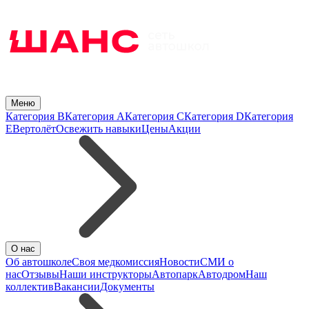
Меню
Категория B
Категория A
Категория C
Категория D
Категория
E
Вертолёт
Освежить навыки
Цены
Акции
О нас
Об автошколе
Своя медкомиссия
Новости
СМИ о
нас
Отзывы
Наши инструкторы
Автопарк
Автодром
Наш
коллектив
Вакансии
Документы