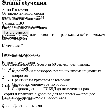
от 46 000 ₽
Этапы
обучения
2 100 ₽
в месяц
От заключения договора
до сдачи экзамена в ГАИ.
Материнский капитал
Скидка СВО
Заявка и консультация
Рассрочка до 24-х месяцев
Начать учиться
Оставьте заявку или позвоните — расскажем всё и поможем
Рекомендуем
выбрать время.
Категория C
1
Грузовой автомобиль
Оформление договора
В программу входит:
Оформляем договор всего за 60 секунд, без лишних
формальностей.
Курс теории с разбором реальных экзаменационных
вопросов
2
Практика на грузовом автомобиле
Отработка маршрутов по городу
Старт обучения
Сопровождение в ГИБДД до получения прав
Теория и практика в удобное для вас время — процесс
Начать обучение можно в любой день!
контролируете вы.
Срок обучения: 1 месяц
3