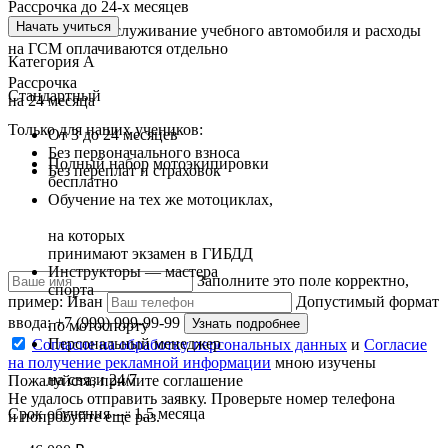
Рассрочка до 24-х месяцев
Начать учиться
Техническое обслуживание учебного автомобиля и расходы
на ГСМ оплачиваются отдельно
Категория A
Рассрочка
Стандартный
на 24 месяца
Только для наших учеников:
От 3 до 24 месяцев
Без первоначального взноса
Полный набор мотоэкипировки
Без переплат и страховок
бесплатно
Обучение на тех же мотоциклах,
на которых
принимают экзамен в ГИБДД
Инструкторы — мастера
Заполните это поле корректно,
спорта
пример: Иван
Допустимый формат
ввода: +7 (999) 999-99-99
Узнать подробнее
по мотоспорту
Персональный менеджер
Согласие на обработку персональных данных
и
Согласие
на получение рекламной информации
мною изучены
на связи 24/7
Пожалуйста, примите соглашение
Не удалось отправить заявку. Проверьте номер телефона
Срок обучения — 1,5 месяца
и попробуйте ещё раз.