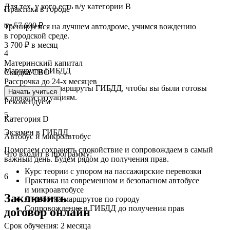
Для тех, у кого есть в/у категории В
Практика в городе
от 57 600 ₽
Тренируемся на лучшем автодроме, учимся вождению
в городской среде.
3 700 ₽
в месяц
4
Материнский капитал
Маршруты ГИБДД
Скидка СВО
Рассрочка до 24-х месяцев
Отрабатываем маршруты ГИБДД, чтобы вы были готовы
Начать учиться
к любым ситуациям.
Рекомендуем
5
Категория D
Экзамен в ГИБДД
Автобус и микроавтобус
Помогаем сохранять спокойствие и сопровождаем в самый
Что входит в программу:
важный день. Будем рядом до получения прав.
Курс теории с упором на пассажирские перевозки
6
Практика на современном и безопасном автобусе
и микроавтобусе
Заключить
Отработка маршрутов по городу
Сопровождение в ГИБДД до получения прав
договор онлайн
Срок обучения: 2 месяца