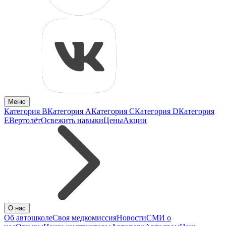
Меню
Категория B
Категория A
Категория C
Категория D
Категория
E
Вертолёт
Освежить навыки
Цены
Акции
О нас
Об автошколе
Своя медкомиссия
Новости
СМИ о