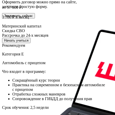
Оформить договор можно прямо на сайте,
заполнив простую форму.
от 57 600 ₽
Заключить сейчас
3 700 ₽
в месяц
Материнский капитал
Скидка СВО
Рассрочка до 24-х месяцев
Начать учиться
Рекомендуем
Категория Е
Автомобиль с прицепом
Что входит в программу:
Сокращённый курс теории
Практика на современном и безопасном автомобиле
с прицепом
Отработка сложных маневров
Сопровождение в ГИБДД до получения прав
Срок обучения: 2,5 недели