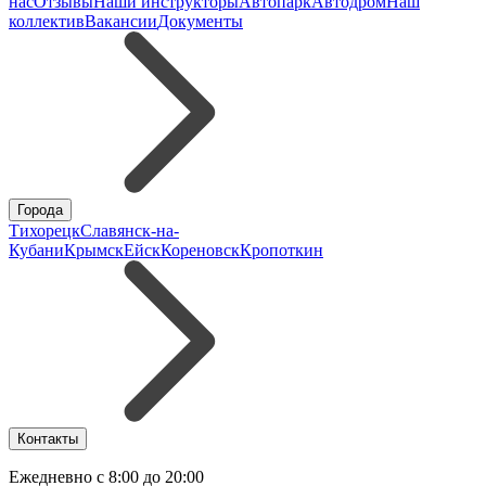
нас
Отзывы
Наши инструкторы
Автопарк
Автодром
Наш
коллектив
Вакансии
Документы
Города
Тихорецк
Славянск-на-
Кубани
Крымск
Ейск
Кореновск
Кропоткин
Контакты
Ежедневно с 8:00 до 20:00