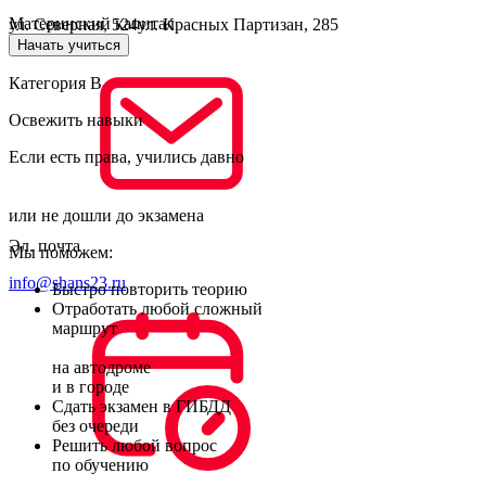
Материнский капитал
ул. Северная, 524
ул. Красных Партизан, 285
Начать учиться
Категория B
Освежить навыки
Если есть права, учились давно
или не дошли до экзамена
Эл. почта
Мы поможем:
info@shans23.ru
Быстро повторить теорию
Отработать любой сложный
маршрут
на автодроме
и в городе
Сдать экзамен в ГИБДД
без очереди
Решить любой вопрос
по обучению