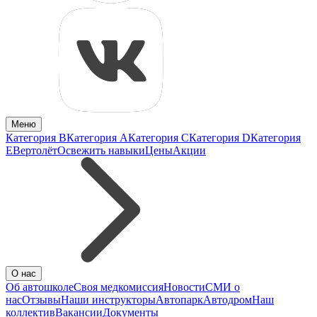
Меню
Категория B
Категория A
Категория C
Категория D
Категория
E
Вертолёт
Освежить навыки
Цены
Акции
О нас
Об автошколе
Своя медкомиссия
Новости
СМИ о
нас
Отзывы
Наши инструкторы
Автопарк
Автодром
Наш
коллектив
Вакансии
Документы