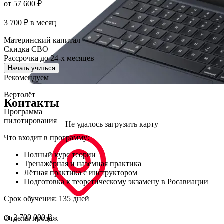
от 57 600 ₽
3 700 ₽
в месяц
Материнский капитал
Скидка СВО
Рассрочка до 24-х месяцев
Начать учиться
Рекомендуем
Вертолёт
Контакты
Программа
пилотирования
Что входит в программу:
Полный курс теории
Тренажёрная и наземная практика
Лётная практика с инструктором
Подготовка к теоретическому экзамену в Росавиации
Срок обучения: 135 дней
от 2 700 000 ₽
Отделы продаж